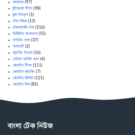
অন্যান্য
(97)
ইন্টারনেট টিপস
(98)
জন্ম নিবন্ধন
(1)
টেক নিউজ
(13)
টেকনোলজি টেক
(216)
ডিজিটাল বাংলাদেশ
(55)
নাগরিক সেবা
(37)
পাসপোর্ট
(2)
ব্যাংকিং ইনফো
(16)
ভোটার আইডি কার্ড
(4)
মোবাইল টিপস
(111)
মোবাইল ব্যাংকিং
(7)
মোবাইল রিভিউ
(121)
মোবাইল সিম
(85)