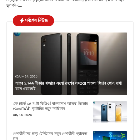
ফ্ল্যাগশিপ....
সর্বশেষ নিউজ
July 24, 2026
মাত্র ১,৯৯৯ টাকায় বাজারে এলো দেশের সবচেয়ে পাতলা ফিচার ফোন,রাখা
যাবে ওয়ালেটে
এক চার্জে ৩৫ ঘণ্টা ভিডিও! বাংলাদেশে আসছে ভিভোর
৮১০০mAh ব্যাটারির নতুন স্মার্টফোন
July 16, 2026
পেশাজীবীদের জন্য টেলিটকের নতুন পেশাজীবী প্যাকেজ
চালু