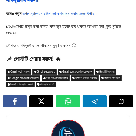
সাবস্ক্রাইব করুন!
আরও পড়ুন-
গুগল ম্যাপে মোবাইল লোকেশন বের করার সহজ উপায়
👉🙏লেখার মধ্যে ভাষা জনিত কোন ভুল ত্রুটি হয়ে থাকলে অবশ্যই ক্ষমা সুন্দর দৃষ্টিতে
দেখবেন।
✅আজ এ পর্যন্তই ভালো থাকবেন সুস্থ থাকবেন 🤔
📌 পোস্টটি শেয়ার করুন! 🔥
Gmail login সমস্যা
Gmail password
Gmail password recovery
Gmail নিরাপত্তা
Google account security
গুগল পাসওয়ার্ড ম্যানেজার
জিমেইল একাউন্ট রিকভারি
জিমেইল পাসওয়ার্ড
জিমেইল পাসওয়ার্ড দেখবো
পাসওয়ার্ড রিসেট