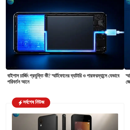
বাইপাস চার্জিং প্রযুক্তি কী? স্মার্টফোনের ব্যাটারি ও পারফরম্যান্সে যেভাবে
স্
পরিবর্তন আনে
জে
সর্বশেষ নিউজ