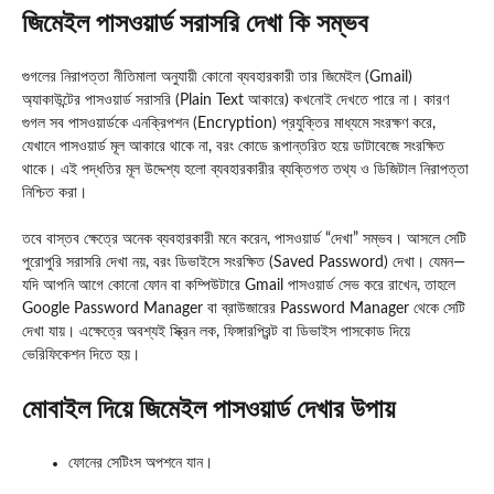
জিমেইল পাসওয়ার্ড সরাসরি দেখা কি সম্ভব
গুগলের নিরাপত্তা নীতিমালা অনুযায়ী কোনো ব্যবহারকারী তার জিমেইল (Gmail)
অ্যাকাউন্টের পাসওয়ার্ড সরাসরি (Plain Text আকারে) কখনোই দেখতে পারে না। কারণ
গুগল সব পাসওয়ার্ডকে এনক্রিপশন (Encryption) প্রযুক্তির মাধ্যমে সংরক্ষণ করে,
যেখানে পাসওয়ার্ড মূল আকারে থাকে না, বরং কোডে রূপান্তরিত হয়ে ডাটাবেজে সংরক্ষিত
থাকে। এই পদ্ধতির মূল উদ্দেশ্য হলো ব্যবহারকারীর ব্যক্তিগত তথ্য ও ডিজিটাল নিরাপত্তা
নিশ্চিত করা।
তবে বাস্তব ক্ষেত্রে অনেক ব্যবহারকারী মনে করেন, পাসওয়ার্ড “দেখা” সম্ভব। আসলে সেটি
পুরোপুরি সরাসরি দেখা নয়, বরং ডিভাইসে সংরক্ষিত (Saved Password) দেখা। যেমন—
যদি আপনি আগে কোনো ফোন বা কম্পিউটারে Gmail পাসওয়ার্ড সেভ করে রাখেন, তাহলে
Google Password Manager বা ব্রাউজারের Password Manager থেকে সেটি
দেখা যায়। এক্ষেত্রে অবশ্যই স্ক্রিন লক, ফিঙ্গারপ্রিন্ট বা ডিভাইস পাসকোড দিয়ে
ভেরিফিকেশন দিতে হয়।
মোবাইল দিয়ে জিমেইল পাসওয়ার্ড দেখার উপায়
ফোনের সেটিংস অপশনে যান।