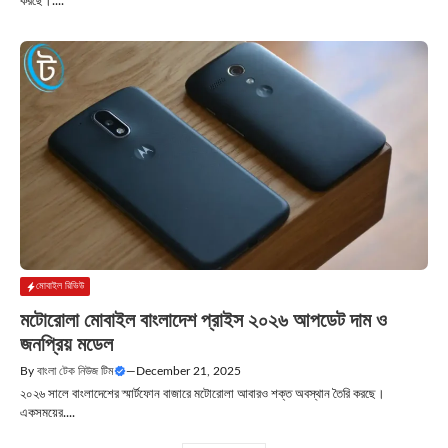
করছে।....
মোবাইল রিভিউ
মটোরোলা মোবাইল বাংলাদেশ প্রাইস ২০২৬ আপডেট দাম ও
জনপ্রিয় মডেল
By
বাংলা টেক নিউজ টিম
—
December 21, 2025
২০২৬ সালে বাংলাদেশের স্মার্টফোন বাজারে মটোরোলা আবারও শক্ত অবস্থান তৈরি করছে।
একসময়ের....