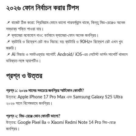
২০২৬ ফোন নির্বাচন করার টিপস
📌 বাজেট ঠিক করো: প্রিমিয়াম ফোনে ভালো পারফর্ম্যান্স থাকে, কিন্তু মিড‑রেঞ্জেও অনেক
সম্ভাব্য শক্তি পাওয়া যায়।
📌 ক্যামেরা মনোযোগ দাও: বর্তমানে ক্যামেরা‑ফোন অনেক জনপ্রিয়।
📌 ব্যাটারি ও রিফ্রেশ রেট নাও বিচার: বড় ব্যাটারি ও 90Hz+ রিফ্রেশ রেট এখন খুব
জরুরি।
📌 AI ফিচার ও সফটওয়্যার সাপোর্ট: Android/ iOS‑এর লেটেস্ট ভার্সন সাপোর্ট থাকলে
ভবিষ্যত‑সঙ্গে অ্যাপটিও।
প্রশ্ন ও উত্তর
প্রশ্ন ১: ২০২৬ সালের সবচেয়ে জনপ্রিয় স্মার্টফোন কোনটি?
উত্তর: Apple iPhone 17 Pro Max এবং Samsung Galaxy S25 Ultra
২০২৬ সালে বিশেষভাবে জনপ্রিয়।
প্রশ্ন ২: মিড‑রেঞ্জে কোন ফোনটি ভালো?
উত্তর: Google Pixel 8a ও Xiaomi Redmi Note 14 Pro মিড‑রেঞ্জে
জনপ্রিয়।