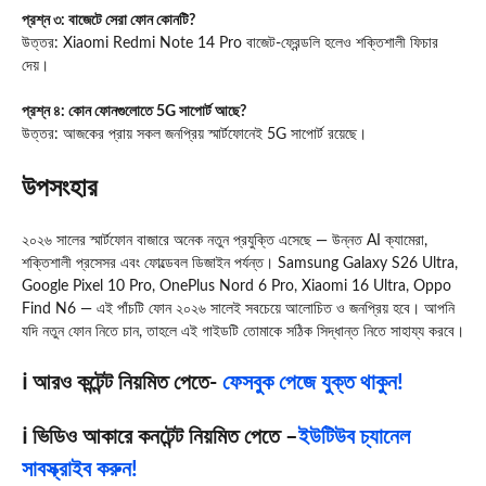
প্রশ্ন ৩: বাজেটে সেরা ফোন কোনটি?
উত্তর: Xiaomi Redmi Note 14 Pro বাজেট‑ফ্রেন্ডলি হলেও শক্তিশালী ফিচার
দেয়।
প্রশ্ন ৪: কোন ফোনগুলোতে 5G সাপোর্ট আছে?
উত্তর: আজকের প্রায় সকল জনপ্রিয় স্মার্টফোনেই 5G সাপোর্ট রয়েছে।
উপসংহার
২০২৬ সালের স্মার্টফোন বাজারে অনেক নতুন প্রযুক্তি এসেছে — উন্নত AI ক্যামেরা,
শক্তিশালী প্রসেসর এবং ফোল্ডেবল ডিজাইন পর্যন্ত। Samsung Galaxy S26 Ultra,
Google Pixel 10 Pro, OnePlus Nord 6 Pro, Xiaomi 16 Ultra, Oppo
Find N6 — এই পাঁচটি ফোন ২০২৬ সালেই সবচেয়ে আলোচিত ও জনপ্রিয় হবে। আপনি
যদি নতুন ফোন নিতে চান, তাহলে এই গাইডটি তোমাকে সঠিক সিদ্ধান্ত নিতে সাহায্য করবে।
ℹ️ আরও কন্টেন্ট নিয়মিত পেতে-
ফেসবুক পেজে যুক্ত থাকুন!
ℹ️ ভিডিও আকারে কনটেন্ট নিয়মিত পেতে –
ইউটিউব চ্যানেল
সাবস্ক্রাইব করুন!