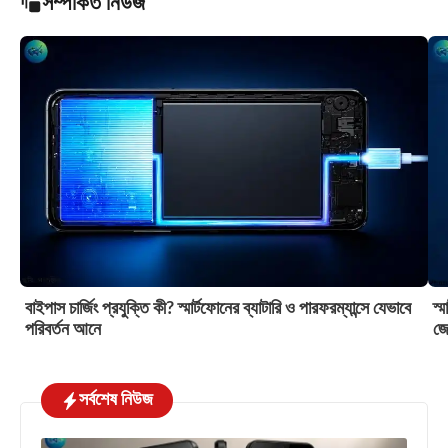
সম্পর্কিত নিউজ
বাইপাস চার্জিং প্রযুক্তি কী? স্মার্টফোনের ব্যাটারি ও পারফরম্যান্সে যেভাবে
স্
পরিবর্তন আনে
জে
সর্বশেষ নিউজ