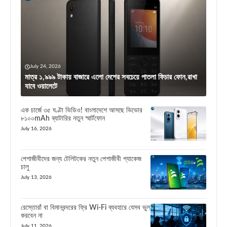
July 24, 2026
মাত্র ১,৯৯৯ টাকায় বাজারে এলো দেশের সবচেয়ে পাতলা ফিচার ফোন,রাখা
যাবে ওয়ালেটে
এক চার্জে ৩৫ ঘণ্টা ভিডিও! বাংলাদেশে আসছে ভিভোর
৮১০০mAh ব্যাটারির নতুন স্মার্টফোন
July 16, 2026
পেশাজীবীদের জন্য টেলিটকের নতুন পেশাজীবী প্যাকেজ
চালু
July 13, 2026
রেস্তোরাঁ বা বিমানবন্দরের ফ্রি Wi-Fi ব্যবহারে যেসব ভুল
করবেন না
July 11, 2026