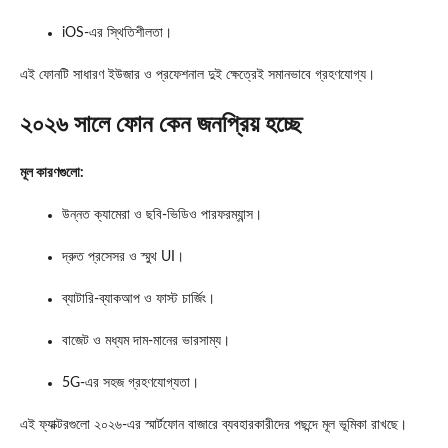
iOS‑এর স্থিতিশীলতা।
এই ফোনটি সাধারণ ইউজার ও প্রফেশনাল দুই ক্ষেত্রেই সমানভাবে গ্রহণযোগ্য।
২০২৬ সালে ফোন কেন জনপ্রিয় হচ্ছে
মূল কারণগুলো:
উন্নত ক্যামেরা ও ছবি‑ভিডিও পারফরম্যান্স।
দ্রুত প্রসেসর ও স্মুথ UI।
ব্যাটারি‑ব্যাকআপ ও ফাস্ট চার্জিং।
বাজেট ও মধ্যম দাম‑মানের ভারসাম্য।
5G‑এর সহজ গ্রহণযোগ্যতা।
এই ফ্যাক্টরগুলো ২০২৬‑এর স্মার্টফোন বাজারে ব্যবহারকারীদের পছন্দে মূল ভূমিকা রাখছে।