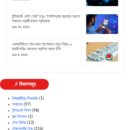
ইন্টারনেট ডেটা শেষ? তবুও ইনস্টাগ্রাম ব্যবহার করতে
পারবেন গ্রামীণফোন গ্রাহকরা
July 10, 2026
এনআইডিতে নাম-বয়স সংশোধনে নতুন নিয়ম, ৬
ক্যাটাগরির আবেদন স্থগিত করল ইসি
July 8, 2026
⚡ বিভাগসমূহ
Healthy Foods
(1)
অন্যান্য
(97)
ইন্টারনেট টিপস
(98)
জন্ম নিবন্ধন
(1)
টেক নিউজ
(13)
টেকনোলজি টেক
(216)