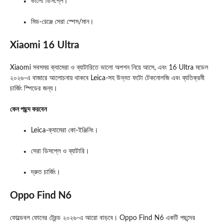
ভালো ডিসপ্লে।
মিড‑রেঞ্জে সেরা স্পেস/মান।
Xiaomi 16 Ultra
Xiaomi সবসময় ক্যামেরা ও ব্যাটারিতে ভালো অপশন নিয়ে আসে, এবং 16 Ultra মডেল
২০২৬‑এ বাজারে আলোচনায় থাকবে Leica‑সহ উন্নত ফটো টেকনোলজি এবং ব্যতিক্রমী
চার্জিং স্পিডের জন্য।
কেন পছন্দ করবেন
Leica‑ক্যামেরা কো‑ইঞ্জিনিং।
সেরা ডিসপ্লে ও ব্যাটারি।
দ্রুত চার্জিং।
Oppo Find N6
ফোল্ডেবল ফোনের ট্রেন্ড ২০২৬‑এ আরো বাড়বে। Oppo Find N6 একটি পছন্দের