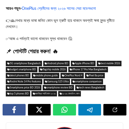
আরও পড়ুন-
OnePlus প্রেমীদের জন্য ২০২৬ সালের সেরা মডেলগুলো
👉🙏লেখার মধ্যে ভাষা জনিত কোন ভুল ত্রুটি হয়ে থাকলে অবশ্যই ক্ষমা সুন্দর দৃষ্টিতে
দেখবেন।
✅আজ এ পর্যন্তই ভালো থাকবেন সুস্থ থাকবেন 🤔
📌 পোস্টটি শেয়ার করুন! 🔥
5G smartphone Bangladesh
Android phone BD
Apple iPhone BD
best mobile 2026
budget smartphone BD
flagship mobile 2026
iPhone 17 Pro Max Bangladesh
latest phones BD
mobile phone guide
OnePlus Nord 4
Pixel 8a price
Redmi Note 14 Pro features
Samsung S25 Ultra
smartphone comparison
Smartphone price BD 2026
smartphone review BD
tech news Bangladesh
top 5 phones BD
জনপ্রিয় স্মার্টফোন ২০২৬
২০২৬ মোবাইল ফোন