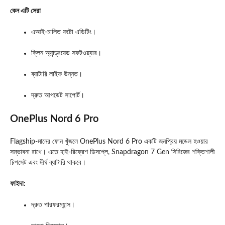
কেন এটি সেরা
এআই‑চালিত ফটো এডিটিং।
ক্লিন অ্যান্ড্রয়েড সফটওয়্যার।
ব্যাটারি লাইফ উন্নত।
দ্রুত আপডেট সাপোর্ট।
OnePlus Nord 6 Pro
Flagship‑মানের ফোন খুঁজলে OnePlus Nord 6 Pro একটি জনপ্রিয় মডেল হওয়ার
সম্ভাবনা রাখে। এতে হাই‑রিফ্রেশ ডিসপ্লে, Snapdragon 7 Gen সিরিজের শক্তিশালী
চিপসেট এবং দীর্ঘ ব্যাটারি থাকবে।
ফাইদা:
দ্রুত পারফরম্যান্স।