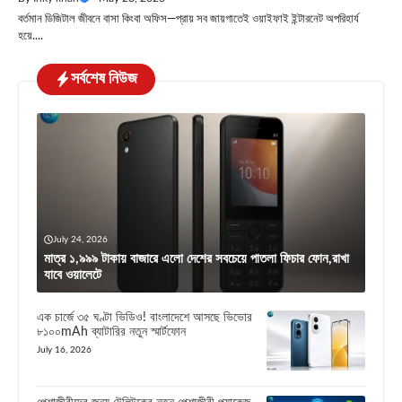
বর্তমান ডিজিটাল জীবনে বাসা কিংবা অফিস—প্রায় সব জায়গাতেই ওয়াইফাই ইন্টারনেট অপরিহার্য
হয়ে....
সর্বশেষ নিউজ
July 24, 2026
মাত্র ১,৯৯৯ টাকায় বাজারে এলো দেশের সবচেয়ে পাতলা ফিচার ফোন,রাখা
যাবে ওয়ালেটে
এক চার্জে ৩৫ ঘণ্টা ভিডিও! বাংলাদেশে আসছে ভিভোর
৮১০০mAh ব্যাটারির নতুন স্মার্টফোন
July 16, 2026