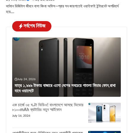
বর্তমান ডিজিটাল জীবনে বাসা কিংবা অফিস—প্রায় সব জায়গাতেই ওয়াইফাই ইন্টারনেট অপরিহার্য
হয়ে....
সর্বশেষ নিউজ
July 24, 2026
মাত্র ১,৯৯৯ টাকায় বাজারে এলো দেশের সবচেয়ে পাতলা ফিচার ফোন,রাখা
যাবে ওয়ালেটে
এক চার্জে ৩৫ ঘণ্টা ভিডিও! বাংলাদেশে আসছে ভিভোর
৮১০০mAh ব্যাটারির নতুন স্মার্টফোন
July 16, 2026