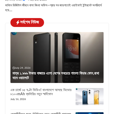
বর্তমান ডিজিটাল জীবনে বাসা কিংবা অফিস—প্রায় সব জায়গাতেই ওয়াইফাই ইন্টারনেট অপরিহার্য
হয়ে....
সর্বশেষ নিউজ
July 24, 2026
মাত্র ১,৯৯৯ টাকায় বাজারে এলো দেশের সবচেয়ে পাতলা ফিচার ফোন,রাখা
যাবে ওয়ালেটে
এক চার্জে ৩৫ ঘণ্টা ভিডিও! বাংলাদেশে আসছে ভিভোর
৮১০০mAh ব্যাটারির নতুন স্মার্টফোন
July 16, 2026