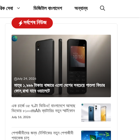
রিক সেবা
ডিজিটাল বাংলাদেশ
অন্যান্য
সর্বশেষ নিউজ
July 24, 2026
মাত্র ১,৯৯৯ টাকায় বাজারে এলো দেশের সবচেয়ে পাতলা ফিচার
ফোন,রাখা যাবে ওয়ালেটে
এক চার্জে ৩৫ ঘণ্টা ভিডিও! বাংলাদেশে আসছে
ভিভোর ৮১০০mAh ব্যাটারির নতুন স্মার্টফোন
July 16, 2026
পেশাজীবীদের জন্য টেলিটকের নতুন পেশাজীবী
প্যাকেজ চালু