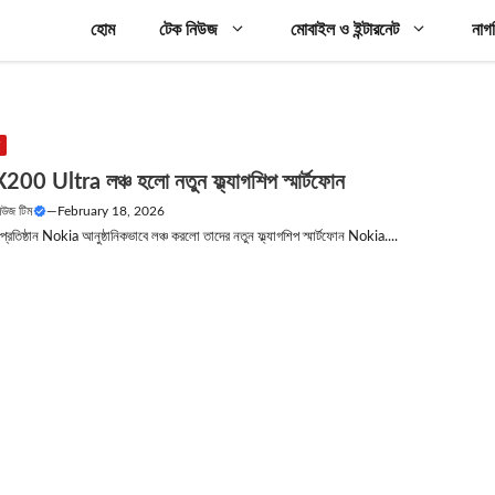
হোম
টেক নিউজ
মোবাইল ও ইন্টারনেট
নাগ
উ
00 Ultra লঞ্চ হলো নতুন ফ্ল্যাগশিপ স্মার্টফোন
নিউজ টিম
—
February 18, 2026
 প্রতিষ্ঠান Nokia আনুষ্ঠানিকভাবে লঞ্চ করলো তাদের নতুন ফ্ল্যাগশিপ স্মার্টফোন Nokia....