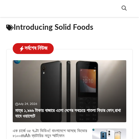
Skip
to
content
Menu
Introducing Solid Foods
সর্বশেষ নিউজ
July 24, 2026
মাত্র ১,৯৯৯ টাকায় বাজারে এলো দেশের সবচেয়ে পাতলা ফিচার ফোন,রাখা
যাবে ওয়ালেটে
এক চার্জে ৩৫ ঘণ্টা ভিডিও! বাংলাদেশে আসছে ভিভোর
৮১০০mAh ব্যাটারির নতুন স্মার্টফোন