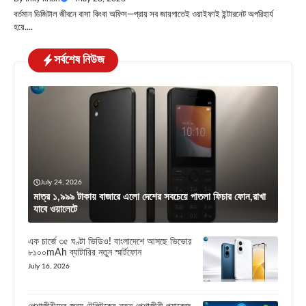
বর্তমান ডিজিটাল জীবনে বাসা কিংবা অফিস—প্রায় সব জায়গাতেই ওয়াইফাই ইন্টারনেট অপরিহার্য
হয়ে....
সর্বশেষ নিউজ
July 24, 2026
মাত্র ১,৯৯৯ টাকায় বাজারে এলো দেশের সবচেয়ে পাতলা ফিচার ফোন,রাখা
যাবে ওয়ালেটে
এক চার্জে ৩৫ ঘণ্টা ভিডিও! বাংলাদেশে আসছে ভিভোর
৮১০০mAh ব্যাটারির নতুন স্মার্টফোন
July 16, 2026