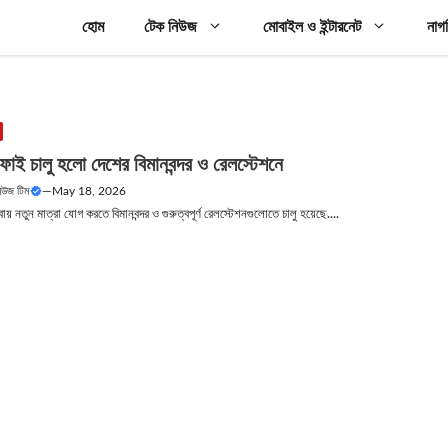
হোম
টেক নিউজ
মোবাইল ও ইন্টারনেট
নাগ
ফাই চালু হলো দেশের বিমানবন্দর ও রেলস্টেশনে
নিউজ টিম
—
May 18, 2026
বায় নতুন মাত্রা যোগ করতে বিমানবন্দর ও গুরুত্বপূর্ণ রেলস্টেশনগুলোতে চালু হয়েছে....