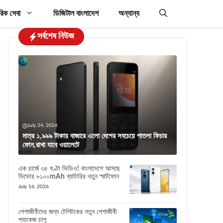
রিক সেবা
ডিজিটাল বাংলাদেশ
অন্যান্য
সর্বশেষ নিউজ
July 24, 2026
মাত্র ১,৯৯৯ টাকায় বাজারে এলো দেশের সবচেয়ে পাতলা ফিচার
ফোন,রাখা যাবে ওয়ালেটে
এক চার্জে ৩৫ ঘণ্টা ভিডিও! বাংলাদেশে আসছে
ভিভোর ৮১০০mAh ব্যাটারির নতুন স্মার্টফোন
July 16, 2026
পেশাজীবীদের জন্য টেলিটকের নতুন পেশাজীবী
প্যাকেজ চালু