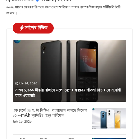
২০২৬ সালের ফেব্রুয়ারি মাসে বাংলাদেশে স্মার্টফোন শাখায় ব্যাপক উৎসবমুখর পরিস্থিতি তৈরি
হয়েছে।....
সর্বশেষ নিউজ
July 24, 2026
মাত্র ১,৯৯৯ টাকায় বাজারে এলো দেশের সবচেয়ে পাতলা ফিচার ফোন,রাখা
যাবে ওয়ালেটে
এক চার্জে ৩৫ ঘণ্টা ভিডিও! বাংলাদেশে আসছে ভিভোর
৮১০০mAh ব্যাটারির নতুন স্মার্টফোন
July 16, 2026