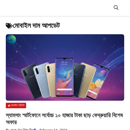
Skip
to
content
Menu
মোবাইল দাম আপডেট
মোবাইল রিভিউ
স্যামসাং স্মার্টফোনে সর্বোচ্চ ১০ হাজার টাকা ছাড় ফেব্রুয়ারি বিশেষ
অফার
By
বাংলা টেক নিউজ টিম
—
February 16, 2026