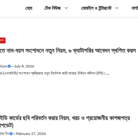
হোম
টেক নিউজ
মোবাইল ও ইন্টারনেট
নাগ
ার্ড
 নাম-বয়স সংশোধনে নতুন নিয়ম, ৬ ক্যাটাগরির আবেদন স্থগিত করল
 Alam
—
July 8, 2026
র (এনআইডি) সংশোধন প্রক্রিয়ায় নতুন নির্দেশনা জারি করেছে নির্বাচন কমিশন (ইসি)।....
ডি কার্ডের ছবি পরিবর্তন করার নিয়ম, খরচ ও প্রয়োজনীয় কাগজপত্র
পডেট)
নিউজ টিম
—
February 27, 2026