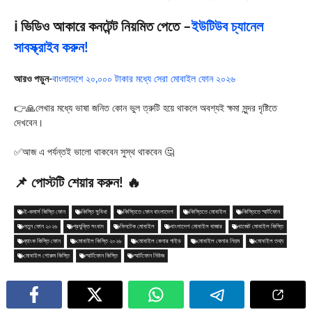
ℹ️ ভিডিও আকারে কনটেন্ট নিয়মিত পেতে –
ইউটিউব চ্যানেল
সাবস্ক্রাইব করুন!
আরও পড়ুন-
বাংলাদেশে ২০,০০০ টাকার মধ্যে সেরা মোবাইল ফোন ২০২৬
👉🙏লেখার মধ্যে ভাষা জনিত কোন ভুল ত্রুটি হয়ে থাকলে অবশ্যই ক্ষমা সুন্দর দৃষ্টিতে
দেখবেন।
✅আজ এ পর্যন্তই ভালো থাকবেন সুস্থ থাকবেন 🤔
📌 পোস্টটি শেয়ার করুন! 🔥
ই-কমার্স কিস্তি ফোন
কিস্তি সুবিধা
কিস্তিতে ফোন বাংলাদেশ
কিস্তিতে মোবাইল
কিস্তিতে স্মার্টফোন
নতুন ফোন ২০২৬
প্রযুক্তি সংবাদ
ফিনটেক মোবাইল
বাংলাদেশ মোবাইল বাজার
বাজেট মোবাইল কিস্তি
ব্যাংক কিস্তি ফোন
মোবাইল কিস্তি ২০২৬
মোবাইল কেনার গাইড
মোবাইল কেনার নিয়ম
মোবাইল তথ্য
মোবাইল শোরুম কিস্তি
স্মার্টফোন কিস্তি
স্মার্টফোন নিউজ