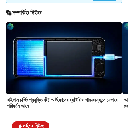
সম্পর্কিত নিউজ
বাইপাস চার্জিং প্রযুক্তি কী? স্মার্টফোনের ব্যাটারি ও পারফরম্যান্সে যেভাবে
স্
পরিবর্তন আনে
জে
সর্বশেষ নিউজ