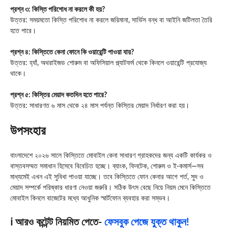
প্রশ্ন ৩: কিস্তি পরিশোধ না করলে কী হয়?
উত্তর: সময়মতো কিস্তি পরিশোধ না করলে জরিমানা, সার্ভিস বন্ধ বা আইনি জটিলতা তৈরি
হতে পারে।
প্রশ্ন ৪: কিস্তিতে কেনা ফোনে কি ওয়ারেন্টি পাওয়া যায়?
উত্তর: হ্যাঁ, অথরাইজড শোরুম বা অফিসিয়াল প্ল্যাটফর্ম থেকে কিনলে ওয়ারেন্টি প্রযোজ্য
থাকে।
প্রশ্ন ৫: কিস্তির মেয়াদ কতদিন হতে পারে?
উত্তর: সাধারণত ৬ মাস থেকে ২৪ মাস পর্যন্ত কিস্তির মেয়াদ নির্ধারণ করা হয়।
উপসংহার
বাংলাদেশে ২০২৬ সালে কিস্তিতে মোবাইল কেনা সাধারণ গ্রাহকদের জন্য একটি কার্যকর ও
বাস্তবসম্মত সমাধান হিসেবে বিবেচিত হচ্ছে। ব্যাংক, ফিনটেক, শোরুম ও ই-কমার্স—সব
মাধ্যমেই এখন এই সুবিধা পাওয়া যাচ্ছে। তবে কিস্তিতে ফোন কেনার আগে শর্ত, সুদ ও
মেয়াদ সম্পর্কে পরিষ্কার ধারণা নেওয়া জরুরি। সঠিক উৎস বেছে নিয়ে নিয়ম মেনে কিস্তিতে
মোবাইল কিনলে বাজেটের মধ্যে আধুনিক স্মার্টফোন ব্যবহার করা সম্ভব।
ℹ️ আরও কন্টেন্ট নিয়মিত পেতে-
ফেসবুক পেজে যুক্ত থাকুন!