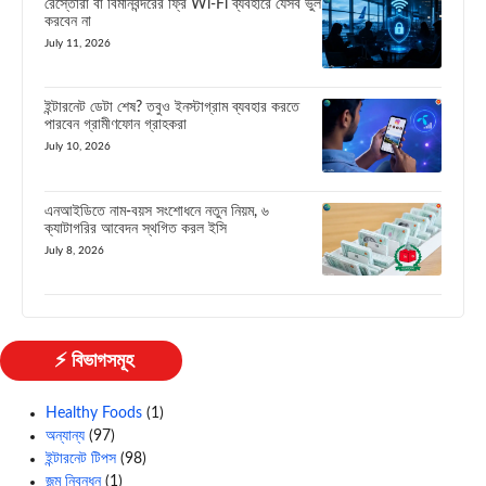
রেস্তোরাঁ বা বিমানবন্দরের ফ্রি Wi-Fi ব্যবহারে যেসব ভুল
করবেন না
July 11, 2026
ইন্টারনেট ডেটা শেষ? তবুও ইনস্টাগ্রাম ব্যবহার করতে
পারবেন গ্রামীণফোন গ্রাহকরা
July 10, 2026
এনআইডিতে নাম-বয়স সংশোধনে নতুন নিয়ম, ৬
ক্যাটাগরির আবেদন স্থগিত করল ইসি
July 8, 2026
⚡ বিভাগসমূহ
Healthy Foods
(1)
অন্যান্য
(97)
ইন্টারনেট টিপস
(98)
জন্ম নিবন্ধন
(1)