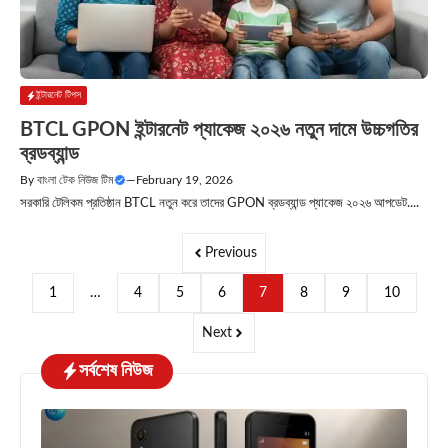
ইন্টারনেট টিপস
BTCL GPON ইন্টারনেট প্যাকেজ ২০২৬ নতুন দামে উচ্চগতির
ব্রডব্যান্ড
By
বাংলা টেক নিউজ টিম
—
February 19, 2026
সরকারি টেলিকম প্রতিষ্ঠান BTCL নতুন করে তাদের GPON ব্রডব্যান্ড প্যাকেজ ২০২৬ আপডেট....
Previous
1
…
4
5
6
7
8
9
10
Next
সর্বশেষ নিউজ