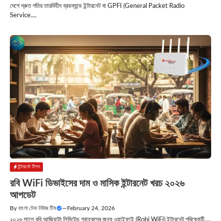
দেশে দ্রুত গতির তারবিহীন ব্রডব্যান্ড ইন্টারনেট বা GPFI (General Packet Radio
Service....
ইন্টারনেট টিপস
রবি WiFi ডিভাইসের দাম ও মাসিক ইন্টারনেট খরচ ২০২৬
আপডেট
By
বাংলা টেক নিউজ টিম
—
February 24, 2026
২০২৬ সালে রবি আজিয়াটা লিমিটেড গ্রাহকদের জন্য ওয়াইফাই (Robi WiFi) ইন্টারনেট পরিষেবাটি....