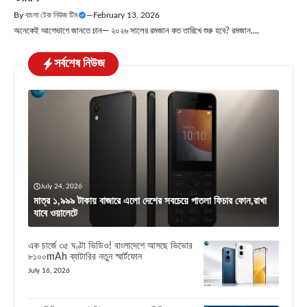
By
বাংলা টেক নিউজ টিম
—
February 13, 2026
অনেকেই আগেভাগে জানতে চান— ২০২৬ সালের রমজান কত তারিখে শুরু হবে? রমজান....
সর্বশেষ নিউজ
July 24, 2026
মাত্র ১,৯৯৯ টাকায় বাজারে এলো দেশের সবচেয়ে পাতলা ফিচার ফোন,রাখা
যাবে ওয়ালেটে
এক চার্জে ৩৫ ঘণ্টা ভিডিও! বাংলাদেশে আসছে ভিভোর
৮১০০mAh ব্যাটারির নতুন স্মার্টফোন
July 16, 2026