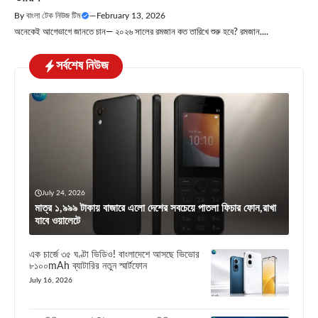
By
বাংলা টেক নিউজ টিম
—
February 13, 2026
অনেকেই আগেভাগে জানতে চান— ২০২৬ সালের রমজান কত তারিখে শুরু হবে? রমজান....
সর্বশেষ নিউজ
July 24, 2026
মাত্র ১,৯৯৯ টাকায় বাজারে এলো দেশের সবচেয়ে পাতলা ফিচার ফোন,রাখা
যাবে ওয়ালেটে
এক চার্জে ৩৫ ঘণ্টা ভিডিও! বাংলাদেশে আসছে ভিভোর
৮১০০mAh ব্যাটারির নতুন স্মার্টফোন
July 16, 2026