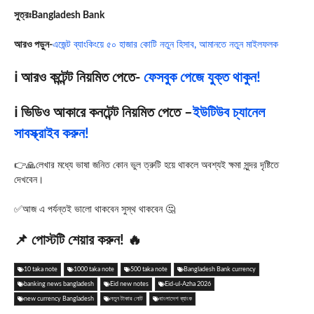
সুত্রঃ
Bangladesh Bank
আরও পড়ুন-
এজেন্ট ব্যাংকিংয়ে ৫০ হাজার কোটি নতুন হিসাব, আমানতে নতুন মাইলফলক
ℹ️ আরও কন্টেন্ট নিয়মিত পেতে-
ফেসবুক পেজে যুক্ত থাকুন!
ℹ️ ভিডিও আকারে কনটেন্ট নিয়মিত পেতে –
ইউটিউব চ্যানেল
সাবস্ক্রাইব করুন!
👉🙏লেখার মধ্যে ভাষা জনিত কোন ভুল ত্রুটি হয়ে থাকলে অবশ্যই ক্ষমা সুন্দর দৃষ্টিতে
দেখবেন।
✅আজ এ পর্যন্তই ভালো থাকবেন সুস্থ থাকবেন 🤔
📌 পোস্টটি শেয়ার করুন! 🔥
10 taka note
1000 taka note
500 taka note
Bangladesh Bank currency
banking news bangladesh
Eid new notes
Eid-ul-Azha 2026
new currency Bangladesh
নতুন টাকার নোট
বাংলাদেশ ব্যাংক