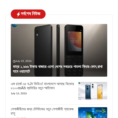
সর্বশেষ নিউজ
July 24, 2026
মাত্র ১,৯৯৯ টাকায় বাজারে এলো দেশের সবচেয়ে পাতলা ফিচার ফোন,রাখা
যাবে ওয়ালেটে
এক চার্জে ৩৫ ঘণ্টা ভিডিও! বাংলাদেশে আসছে ভিভোর
৮১০০mAh ব্যাটারির নতুন স্মার্টফোন
July 16, 2026
পেশাজীবীদের জন্য টেলিটকের নতুন পেশাজীবী প্যাকেজ
চালু