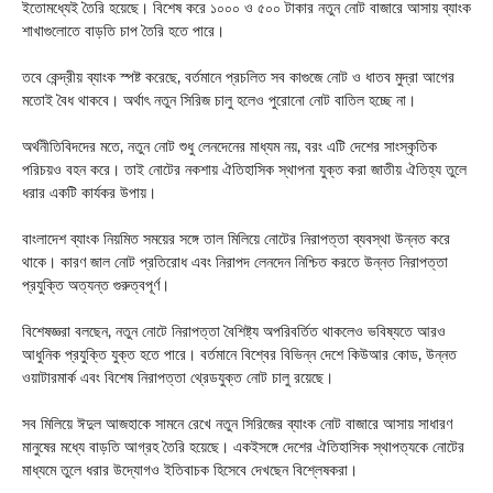
ইতোমধ্যেই তৈরি হয়েছে। বিশেষ করে ১০০০ ও ৫০০ টাকার নতুন নোট বাজারে আসায় ব্যাংক
শাখাগুলোতে বাড়তি চাপ তৈরি হতে পারে।
তবে কেন্দ্রীয় ব্যাংক স্পষ্ট করেছে, বর্তমানে প্রচলিত সব কাগুজে নোট ও ধাতব মুদ্রা আগের
মতোই বৈধ থাকবে। অর্থাৎ নতুন সিরিজ চালু হলেও পুরোনো নোট বাতিল হচ্ছে না।
অর্থনীতিবিদদের মতে, নতুন নোট শুধু লেনদেনের মাধ্যম নয়, বরং এটি দেশের সাংস্কৃতিক
পরিচয়ও বহন করে। তাই নোটের নকশায় ঐতিহাসিক স্থাপনা যুক্ত করা জাতীয় ঐতিহ্য তুলে
ধরার একটি কার্যকর উপায়।
বাংলাদেশ ব্যাংক নিয়মিত সময়ের সঙ্গে তাল মিলিয়ে নোটের নিরাপত্তা ব্যবস্থা উন্নত করে
থাকে। কারণ জাল নোট প্রতিরোধ এবং নিরাপদ লেনদেন নিশ্চিত করতে উন্নত নিরাপত্তা
প্রযুক্তি অত্যন্ত গুরুত্বপূর্ণ।
বিশেষজ্ঞরা বলছেন, নতুন নোটে নিরাপত্তা বৈশিষ্ট্য অপরিবর্তিত থাকলেও ভবিষ্যতে আরও
আধুনিক প্রযুক্তি যুক্ত হতে পারে। বর্তমানে বিশ্বের বিভিন্ন দেশে কিউআর কোড, উন্নত
ওয়াটারমার্ক এবং বিশেষ নিরাপত্তা থ্রেডযুক্ত নোট চালু রয়েছে।
সব মিলিয়ে ঈদুল আজহাকে সামনে রেখে নতুন সিরিজের ব্যাংক নোট বাজারে আসায় সাধারণ
মানুষের মধ্যে বাড়তি আগ্রহ তৈরি হয়েছে। একইসঙ্গে দেশের ঐতিহাসিক স্থাপত্যকে নোটের
মাধ্যমে তুলে ধরার উদ্যোগও ইতিবাচক হিসেবে দেখছেন বিশ্লেষকরা।