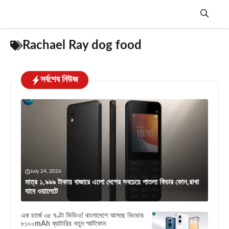
Skip
to
content
Menu
Rachael Ray dog food
সর্বশেষ নিউজ
July 24, 2026
মাত্র ১,৯৯৯ টাকায় বাজারে এলো দেশের সবচেয়ে পাতলা ফিচার ফোন,রাখা
যাবে ওয়ালেটে
এক চার্জে ৩৫ ঘণ্টা ভিডিও! বাংলাদেশে আসছে ভিভোর
৮১০০mAh ব্যাটারির নতুন স্মার্টফোন